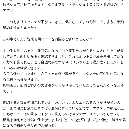
頂きシェアさせて頂きます。ダブルフラットラッシュ１００束・６週目のリペ
アです。
＜いつもよりエクステが下がってきて、気になってまつ毛触ってしまう。予約
早めようかと思った＞
との事でした。皆様も同じようなお悩みございませんか？
まつ毛を見てみると、前回気になっていた産毛たちが立派な大人になって成長
していて、新しい産毛も確認できました。これはまつ毛美容液を使用していな
い方でも見られる、ごく自然な事ですがやはりいつもより毛が太くしっかりし
ているのが確認できます。
右目も伸びていますが、左目の方が伸び率が良く、エクステの下がりが気にな
る気持ちも分かります。
施術者は、前回ご購入の美容液をしっかり使っていただけてるんだろうなと考
えます。
確認すると毎日使用されていました。いつもよりエクステの下がりが多いの
は、まつ毛美容液で自まつげが順調に育っている証です。エクステの根元が上
にあがって、その重さで下がって見えるのはメンテナンスでしっかりオフして
根元を揃えると綺麗に仕上がります♪また、左右交互にまつ毛の伸び、減りが気
になるの自然な事なのでご安心を。