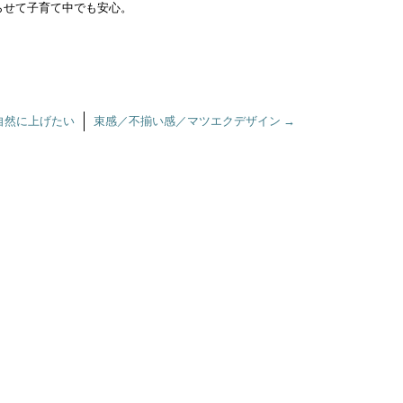
らせて子育て中でも安心。
自然に上げたい
束感／不揃い感／マツエクデザイン
→