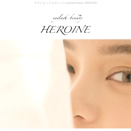
ママになってもキレイに|eyelash-beauty HEROINE