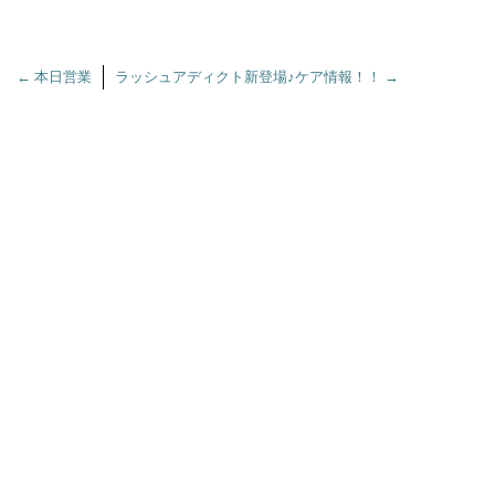
←
本日営業
ラッシュアディクト新登場♪ケア情報！！
→