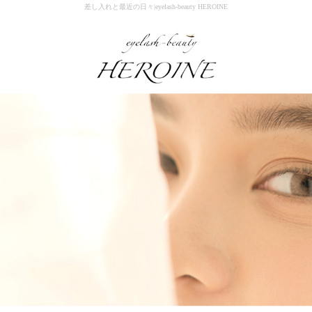
差し入れと最近の日々|eyelash-beauty HEROINE