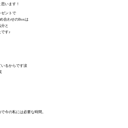
と思います！
レゼントで
め合わせのBoxは
気分と
です♪
。
ているからです涙
笑
ので今の私には必要な時間。