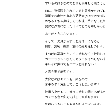
甘いもの好きなのでどれも美味しく頂こう
前に、整骨院をされているお客様からのプ
福岡でお出汁が有名な茅乃舎(かやのや)の詰
めちゃくちゃ美味しくて料理上手になった
贅沢な夕食になった日々でとても嬉しかった
ありがとうございます。
そして、先月からずっと定休日になると
撮影、施術、撮影、施術の繰り返しの日々
まつげの写真がキレイに撮れなくて苦戦し
カラーラッシュなんてカラーがうつらない 
キレイに撮れてもパパッと撮れない！
と言う事で練習です。
大変なのはモデルも一緒なので
苦手を早く克服していこうと思います！
技術も上がるし、徐々に撮影の腕もあがる
カメラも色々変えて試して頑張ります♪
皆様いつもいつもありがとうございます♪