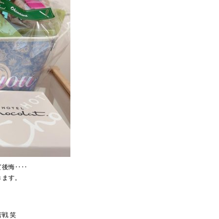
て後悔‥‥
きます。
戦 笑