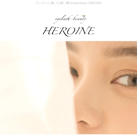
ランタンに書いた願い事|eyelash-beauty HEROINE