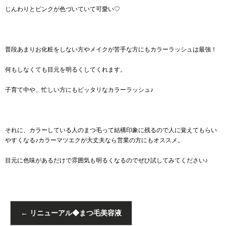
じんわりとピンクが色づいていて可愛い♡
普段あまりお化粧をしない方やメイクが苦手な方にもカラーラッシュは最強！
何もしなくても目元を明るくしてくれます。
子育て中や、忙しい方にもピッタリなカラーラッシュ♪
それに、カラーしている人のまつ毛って結構印象に残るので人に覚えてもらい
やすくなる♪カラーマツエクが大丈夫なら営業の方にもオススメ。
目元に色味があるだけで雰囲気も明るくなるのでぜひ試してみてください♪
←
リニューアル◆まつ毛美容液