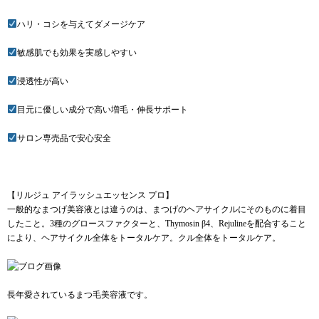
ハリ・コシを与えてダメージケア
敏感肌でも効果を実感しやすい
浸透性が高い
目元に優しい成分で高い増毛・伸長サポート
サロン専売品で安心安全
【リルジュ アイラッシュエッセンス プロ】
一般的なまつげ美容液とは違うのは、まつげのヘアサイクルにそのものに着目
したこと。3種のグロースファクターと、Thymosin β4、Rejulineを配合すること
により、ヘアサイクル全体をトータルケア。クル全体をトータルケア。
長年愛されているまつ毛美容液です。